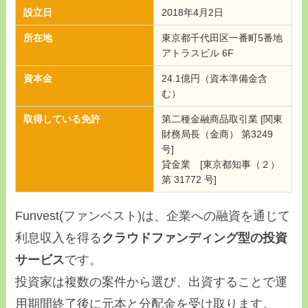
設立日
2018年4月2日
所在地
東京都千代田区一番町5番地
アトラスビル 6F
資本金
24.1億円（資本準備金含
む）
取得している免許
第二種金融商品取引業 [関東
財務局長（金商） 第3249
号]
貸金業 [東京都知事（２）
第 31772 号]
Funvest(ファンベスト)は、企業への融資を通じて
利息収入を得る
クラウドファンディング型の投資
サービス
です。
投資家は複数の案件から選び、出資することで運
用期間終了後に元本と分配金を受け取ります。