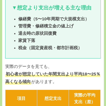
▼想定より支出が増える主な理由
修繕費（5〜10年周期で大規模支出）
管理費・修繕積立金の値上げ
退去時の原状回復費
家賃下落
税金（固定資産税・都市計画税）
実際のデータを見ても、
初心者が想定していた年間支出より平均18〜25％
高くなる傾向
があります。
実際の平均
項目
想定支出
支出（差）